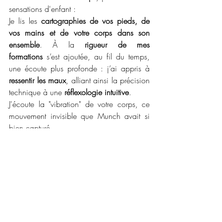
sensations d'enfant :
Je lis les 
cartographies de vos pieds, de 
vos mains et de votre corps dans son 
ensemble
. À la 
rigueur de mes 
formations
 s’est ajoutée, au fil du temps, 
une écoute plus profonde : j’ai appris à 
ressentir les maux
, alliant ainsi la précision 
technique à une 
réflexologie intuitive
.
J'écoute la "vibration" de votre corps, ce 
mouvement invisible que Munch avait si 
bien capturé.
Mon travail est là : traduire vos maux en 
lignes claires et transformer les douleurs 
silencieuses en un souffle apaisé.
Envie d'une séance de réflexologie intuitive