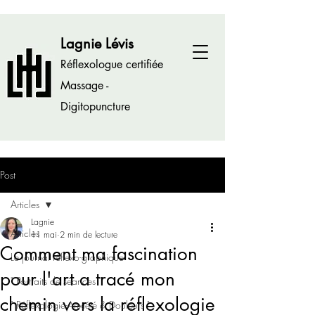
Lagnie Lévis
Réflexologue certifiée
Massage -
Digitopuncture
Post
Articles
Lagnie
Articles
11 mai
2 min de lecture
Comment ma fascination
Le journal réflexo-graphique
pour l'art a tracé mon
" Portraits de séances "
chemin vers la réflexologie
" Réflexologie-Anxiété & Douleurs "