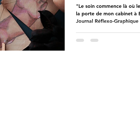
Jussy
"Le soin commence là où le
la porte de mon cabinet à
Journal Réflexo-Graphique 
réflexologie rencontre l'ar
corps en images et en ges