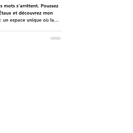
s mots s'arrêtent. Poussez
 Étaux et découvrez mon
: un espace unique où la
t pour traduire les maux du
tes de soulagement."