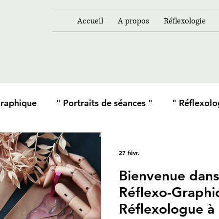
Accueil
A propos
Réflexologie
graphique
" Portraits de séances "
" Réflexolo
nxiété "
Inspirations ou Rencontres
27 févr.
Bienvenue dans
Réflexo-Graphi
Réflexologue à 