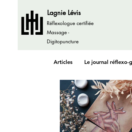
Lagnie Lévis
Réflexologue certifiée
Massage -
Digitopuncture
Articles
Le journal réflexo-
" Créer pour apaiser son a