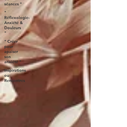
séances "
"
Réflexologie-
Anxiété &
Douleurs
"
" Créer
pour
apaiser
son
anxiété "
Inspirations
ou
Rencontres