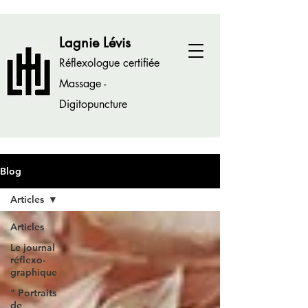
Lagnie Lévis
Réflexologue certifiée
Massage -
Digitopuncture
Blog
Articles
Articles
Le journal
réflexo-
graphique
" Portraits
de